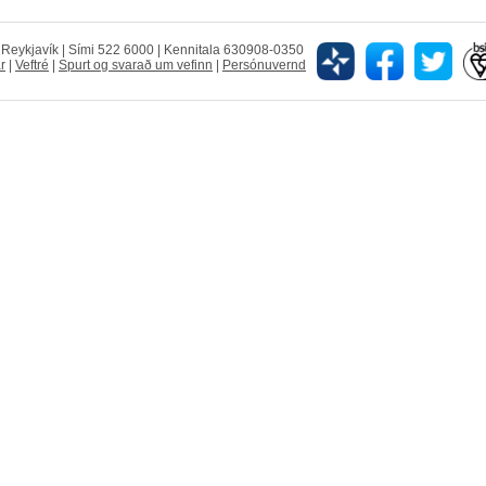
5 Reykjavík | Sími 522 6000 | Kennitala 630908-0350
r
|
Veftré
|
Spurt og svarað um vefinn
|
Persónuvernd