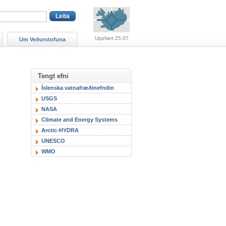
Viðvaranir (engin viðv
Uppfært 25.07
Um Veðurstofuna
Tengt efni
Íslenska vatnafræðinefndin
USGS
NASA
Climate and Energy Systems
Arctic-HYDRA
UNESCO
WMO