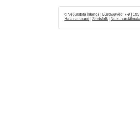
© Veðurstofa Íslands | Bústaðavegi 7-9 | 10
Hafa samband
|
Starfsfólk
|
Notkunarskilmála