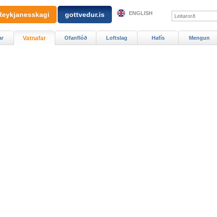
ENGLISH
Reykjanesskagi
gottvedur.is
ar
Vatnafar
Ofanflóð
Loftslag
Hafís
Mengun