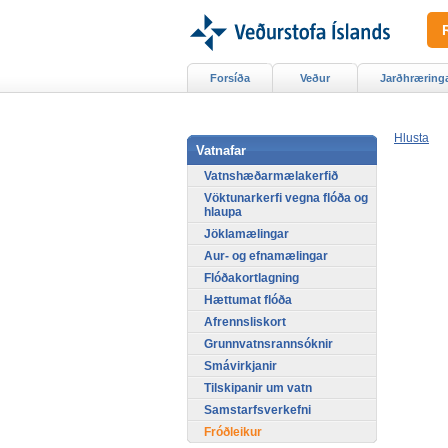
Forsíða
Veður
Jarðhræring
Hlusta
Vatnafar
Vatnshæðarmælakerfið
Vöktunarkerfi vegna flóða og
hlaupa
Jöklamælingar
Aur- og efnamælingar
Flóðakortlagning
Hættumat flóða
Afrennsliskort
Grunnvatnsrannsóknir
Smávirkjanir
Tilskipanir um vatn
Samstarfsverkefni
Fróðleikur