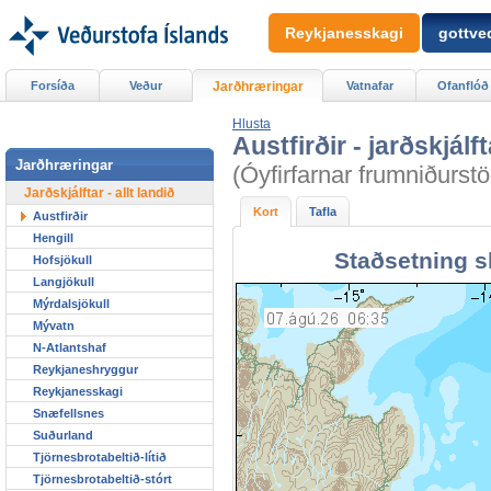
Reykjanesskagi
gottved
Forsíða
Veður
Jarðhræringar
Vatnafar
Ofanflóð
Hlusta
Austfirðir - jarðskjálf
Jarðhræringar
(Óyfirfarnar frumniðurstö
Jarðskjálftar - allt landið
Kort
Tafla
Austfirðir
Hengill
Staðsetning s
Hofsjökull
Langjökull
Mýrdalsjökull
Mývatn
N-Atlantshaf
Reykjaneshryggur
Reykjanesskagi
Snæfellsnes
Suðurland
Tjörnesbrotabeltið-lítið
Tjörnesbrotabeltið-stórt