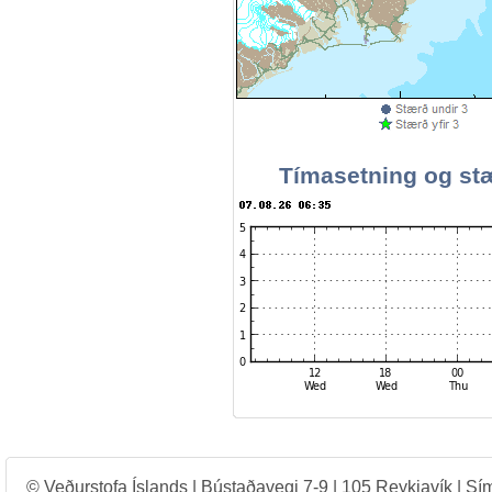
Tímasetning og stæ
© Veðurstofa Íslands | Bústaðavegi 7-9 | 105 Reykjavík | Sí