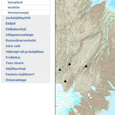
Vatnajökull
Vestfirðir
Vestmannaeyjar
Jarðskjálftayfirlit
Eldfjöll
Eldfjallavefsjá
Aflögunarmælingar
Rannsóknarverkefni
Aðrir vefir
Viðbrögð við jarðskjálftum
Fróðleikur
Ýmis ritverk
Skjálftavefsjá
Fannstu skjálftann?
Óróamælingar