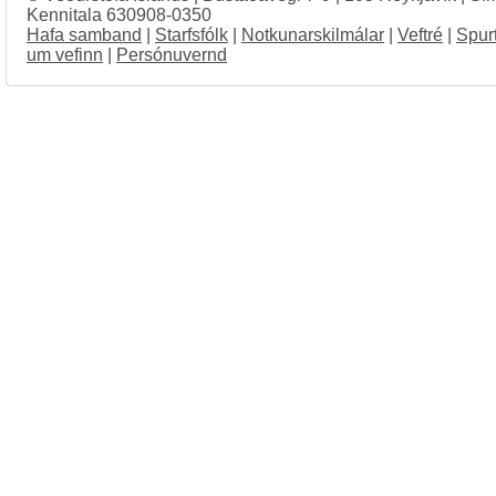
Kennitala 630908-0350
Hafa samband
|
Starfsfólk
|
Notkunarskilmálar
|
Veftré
|
Spur
um vefinn
|
Persónuvernd