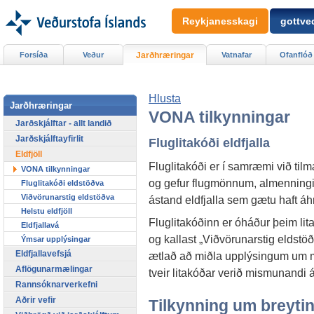
Reykjanesskagi
gottved
Forsíða
Veður
Jarðhræringar
Vatnafar
Ofanflóð
Hlusta
Jarðhræringar
VONA tilkynningar
Jarðskjálftar - allt landið
Jarðskjálftayfirlit
Fluglitakóði eldfjalla
Eldfjöll
Fluglitakóði er í samræmi við til
VONA tilkynningar
og gefur flugmönnum, almenningi
Fluglitakóði eldstöðva
Viðvörunarstig eldstöðva
ástand eldfjalla sem gætu haft áhr
Helstu eldfjöll
Fluglitakóðinn er óháður þeim lit
Eldfjallavá
og kallast „Viðvörunarstig eldstö
Ýmsar upplýsingar
Eldfjallavefsjá
ætlað að miðla upplýsingum um mö
Aflögunarmælingar
tveir litakóðar verið mismunandi 
Rannsóknarverkefni
Aðrir vefir
Tilkynning um breyting