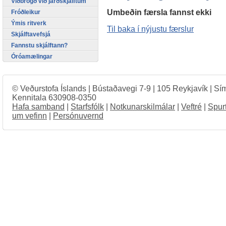
Viðbrögð við jarðskjálftum
Umbeðin færsla fannst ekki
Fróðleikur
Ýmis ritverk
Til baka í nýjustu færslur
Skjálftavefsjá
Fannstu skjálftann?
Óróamælingar
© Veðurstofa Íslands | Bústaðavegi 7-9 | 105 Reykjavík | Sí
Kennitala 630908-0350
Hafa samband
|
Starfsfólk
|
Notkunarskilmálar
|
Veftré
|
Spur
um vefinn
|
Persónuvernd