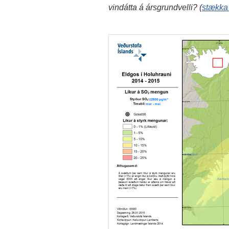
vindátta á ársgrundvelli? (
stækka 