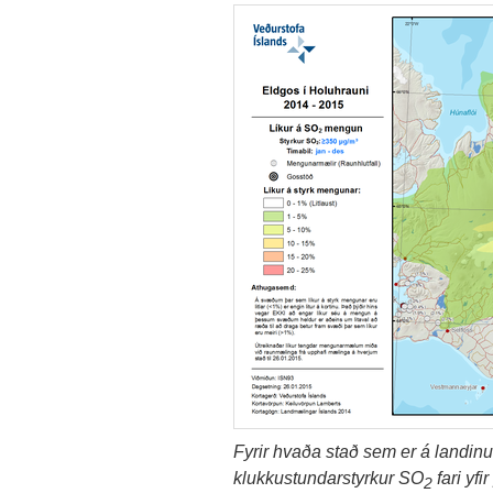
Fyrir hvaða stað sem er á landinu,
klukkustundarstyrkur SO
fari yfi
2