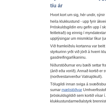
tíu ár
Hvort kort um sig, hér undir, sýnir
heila klukkustund - upp fyrir ákv
Þröskuldsgildin eru gefin upp í sk
feitletrað) og einnig í myndatexta
upplýsingar um mismiklar líkur (un
Við framleiðslu kortanna var bei
styrkurinn yrði við jörð á hverr
gasdreifingarlíkaninu.
Niðurstöðurnar eru bæði settar fram
(árið eða vorið). Annað kortið er 
(norðvestanverður Vatnajökull).
Tölugildi innan sviga á svæðisbun
sumar
mælistöðvar
Umhverfisstofn
þröskuldsgildið sem kortið vísar 
klukkustundarmeðalstyrk brennis