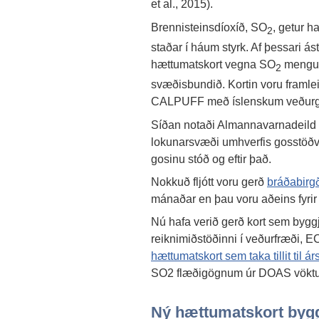
et al., 2015).
Brennisteinsdíoxíð, SO
, getur h
2
staðar í háum styrk. Af þessari á
hættumatskort vegna SO
mengun
2
svæðisbundið. Kortin voru framle
CALPUFF með íslenskum veður
Síðan notaði Almannavarnadeild R
lokunarsvæði umhverfis gosstöð
gosinu stóð og eftir það.
Nokkuð fljótt voru gerð
bráðabirg
mánaðar en þau voru aðeins fyrir
Nú hafa verið gerð kort sem bygg
reiknimiðstöðinni í veðurfræði,
hættumatskort sem taka tillit til ár
SO2 flæðigögnum úr DOAS vöktuna
Ný hættumatskort bygg