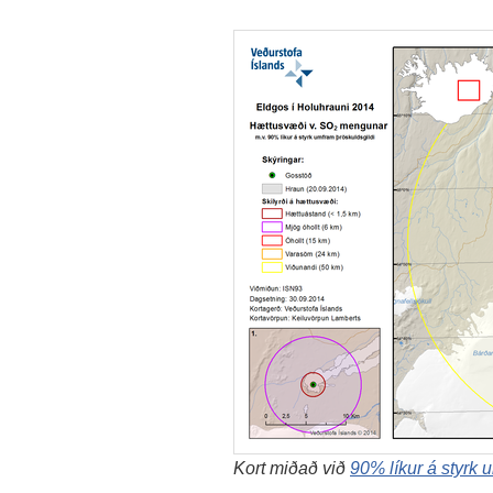
Kort miðað við
90% líkur á styrk 