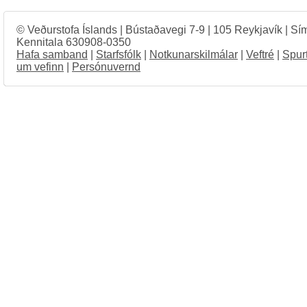
© Veðurstofa Íslands | Bústaðavegi 7-9 | 105 Reykjavík | Sí
Kennitala 630908-0350
Hafa samband
|
Starfsfólk
|
Notkunarskilmálar
|
Veftré
|
Spur
um vefinn
|
Persónuvernd