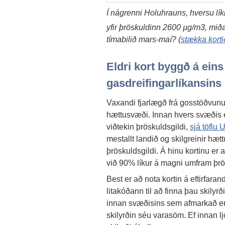
Í nágrenni Holuhrauns, hversu lí
yfir þröskuldinn 2600 µg/m3, miða
tímabilið mars-maí? (
stækka kortið
Eldri kort byggð á ein
gasdreifingarlíkansins
Vaxandi fjarlægð frá gosstöðvunu
hættusvæði. Innan hvers svæðis er
viðtekin þröskuldsgildi,
sjá töflu 
mestallt landið og skilgreinir h
þröskuldsgildi. Á hinu kortinu er
við 90% líkur á magni umfram þrö
Best er að nota kortin á eftirfara
litakóðann til að finna þau skilyr
innan svæðisins sem afmarkað er 
skilyrðin séu varasöm. Ef innan l