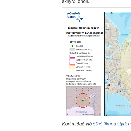
skilyrði óholl.
Kort miðað við
50% líkur á styrk 