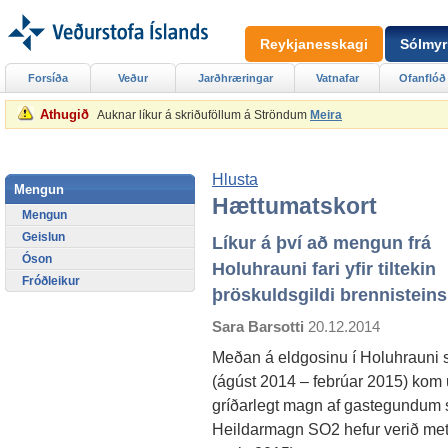
Reykjanesskagi
Sólmyr
Forsíða
Veður
Jarðhræringar
Vatnafar
Ofanflóð
Athugið
Auknar líkur á skriðuföllum á Ströndum
Meira
Hlusta
Mengun
Hættumatskort
Mengun
Geislun
Líkur á því að mengun frá
Óson
Holuhrauni fari yfir tiltekin
Fróðleikur
þröskuldsgildi brennisteins
Sara Barsotti
20.12.2014
Meðan á eldgosinu í Holuhrauni 
(ágúst 2014 – febrúar 2015) kom
gríðarlegt magn af gastegundum s
Heildarmagn SO2 hefur verið metið