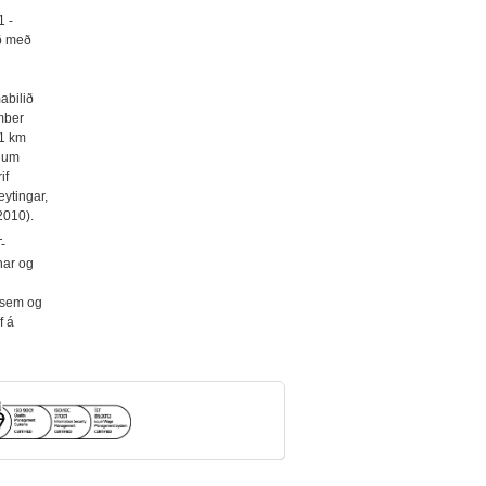
1 -
ið með
abilið
mber
 1 km
r um
if
eytingar,
2010).
-
nar og
a sem og
f á