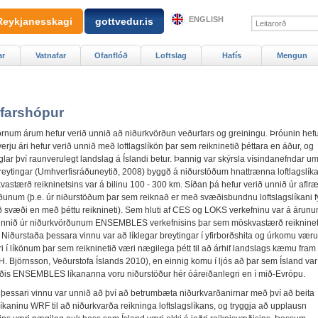
ENGLISH
Reykjanesskagi
gottvedur.is
ar
Vatnafar
Ofanflóð
Loftslag
Hafís
Mengun
farshópur
rnum árum hefur verið unnið að niðurkvörðun veðurfars og greiningu. Þróunin hefu
erju ári hefur verið unnið með loftlagslíkön þar sem reikninetið þéttara en áður, og
lar því raunverulegt landslag á Íslandi betur. Þannig var skýrsla vísindanefndar u
breytingar (Umhverfisráðuneytið, 2008) byggð á niðurstöðum hnattrænna loftlagslík
astærð reikninetsins var á bilinu 100 - 300 km. Síðan þá hefur verið unnið úr afl
ðunum (þ.e. úr niðurstöðum þar sem reiknað er með svæðisbundnu loftslagslíkani fy
 svæði en með þéttu reiknineti). Sem hluti af CES og LOKS verkefninu var á árun
nnið úr niðurkvörðunum ENSEMBLES verkefnisins þar sem möskvastærð reikninet
Niðurstaða þessara vinnu var að líklegar breytingar í yfirborðshita og úrkomu væru
i í líkönum þar sem reikninetið væri nægilega þétt til að árhif landslags kæmu fram 
. Björnsson, Veðurstofa Íslands 2010), en einnig komu í ljós að þar sem Ísland var 
ðis ENSEMBLES líkananna voru niðurstöður hér óáreiðanlegri en í mið-Evrópu.
þessari vinnu var unnið að því að betrumbæta niðurkvarðanirnar með því að beita
íkaninu WRF til að niðurkvarða reikninga loftslagslíkans, og tryggja að upplausn