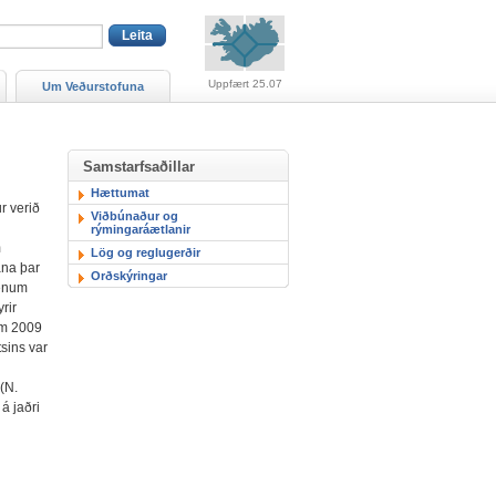
Viðvaranir (engin viðv
Uppfært 25.07
Um Veðurstofuna
Samstarfsaðillar
Hættumat
r verið
Viðbúnaður og
rýmingaráætlanir
m
Lög og reglugerðir
ana þar
Orðskýringar
rænum
rir
um 2009
sins var
(N.
á jaðri