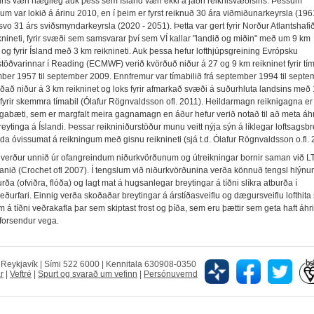
sins væri nægileg auk þess sem Ísland væri ekki á jaðri reiknisvæðisins. Þessum
um var lokið á árinu 2010, en í þeim er fyrst reiknuð 30 ára viðmiðunarkeyrsla (196
svo 31 árs sviðsmyndarkeyrsla (2020 - 2051). Þetta var gert fyrir Norður Atlantshaf
knineti, fyrir svæði sem samsvarar því sem VÍ kallar "landið og miðin" með um 9 km
, og fyrir Ísland með 3 km reiknineti. Auk þessa hefur lofthjúpsgreining Evrópsku
stöðvarinnar í Reading (ECMWF) verið kvörðuð niður á 27 og 9 km reikninet fyrir tím
mber 1957 til september 2009. Ennfremur var tímabilið frá september 1994 til septe
ðað niður á 3 km reikninet og loks fyrir afmarkað svæði á suðurhluta landsins með
fyrir skemmra tímabil (Ólafur Rögnvaldsson ofl. 2011). Heildarmagn reiknigagna e
gabæti, sem er margfalt meira gagnamagn en áður hefur verið notað til að meta áhr
reytinga á Íslandi. Þessar reikniniðurstöður munu veitt nýja sýn á líklegar loftsagsbr
da óvissumat á reikningum með gisnu reiknineti (sjá t.d. Ólafur Rögnvaldsson o.fl. 
 verður unnið úr ofangreindum niðurkvörðunum og útreikningar bornir saman við LT
anið (Crochet ofl 2007). Í tengslum við niðurkvörðunina verða könnuð tengsl hlýnu
rða (ofviðra, flóða) og lagt mat á hugsanlegar breytingar á tíðni slíkra atburða í
eðurfari. Einnig verða skoðaðar breytingar á árstíðasveiflu og dægursveiflu lofthit
 á tíðni veðrakafla þar sem skiptast frost og þíða, sem eru þættir sem geta haft áhri
orsendur vega.
5 Reykjavík | Sími 522 6000 | Kennitala 630908-0350
r
|
Veftré
|
Spurt og svarað um vefinn
|
Persónuvernd