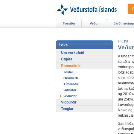
Forsíða
Veður
Jarðhræring
Hlusta
Loks
Veður
Um verkefnið
Á undanfö
Útgáfa
sú að á hv
Rannsóknir
endurspeg
Jöklar
loftslags
sem möskv
Orkukerfi
niðurkvör
Tímaraðir
takmarkað
Vatnafar
og 2010 u
Veðurfar
um 25km. 
Viðburðir
trúverðugr
Tenglar
Nawri og H
reiknisvæ
Samhliða 
veðurspál