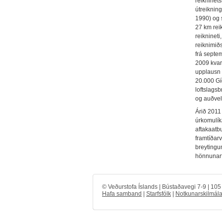
reikninet
útreikning
1990) og 
27 km rei
reiknineti
reiknimið
frá septe
2009 kvar
upplausn 
20.000 Gí
loftslagsb
og auðvel
Árið 2011
úrkomulík
aftakaatbu
framtíðarv
breytingum
hönnunarf
© Veðurstofa Íslands | Bústaðavegi 7-9 | 10
Hafa samband
|
Starfsfólk
|
Notkunarskilmála