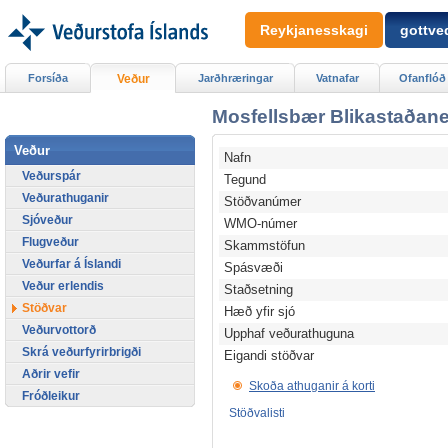
Reykjanesskagi
gottved
Forsíða
Veður
Jarðhræringar
Vatnafar
Ofanflóð
Mosfellsbær Blikastaðane
Veður
Nafn
Veðurspár
Tegund
Veðurathuganir
Stöðvanúmer
Sjóveður
WMO-númer
Flugveður
Skammstöfun
Veðurfar á Íslandi
Spásvæði
Veður erlendis
Staðsetning
Stöðvar
Hæð yfir sjó
Veðurvottorð
Upphaf veðurathuguna
Skrá veðurfyrirbrigði
Eigandi stöðvar
Aðrir vefir
Skoða athuganir á korti
Fróðleikur
Stöðvalisti