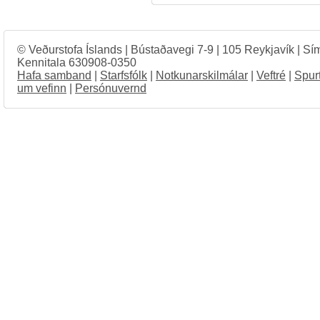
© Veðurstofa Íslands | Bústaðavegi 7-9 | 105 Reykjavík | Sí
Kennitala 630908-0350
Hafa samband
|
Starfsfólk
|
Notkunarskilmálar
|
Veftré
|
Spur
um vefinn
|
Persónuvernd